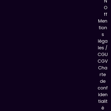
N
O
ff
Men
tion
s
léga
les /
CGU
CGV
Cha
rte
de
conf
iden
tialit
é