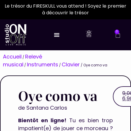
Le trésor du FIRESKULL vous attend ! Soyez le premier
à découvrir le trésor
0
Accueil
Relevé
/
musical
Instruments
Clavier
/
/
/ Oye como va
Oye como va
9,
6,
de
Santana Carlos
Bientôt en ligne!
Tu es bien trop
impatient(e) de jouer ce morceau ?