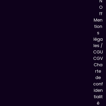
N
O
ff
Men
tion
s
léga
les /
CGU
CGV
Cha
rte
de
conf
iden
tialit
é