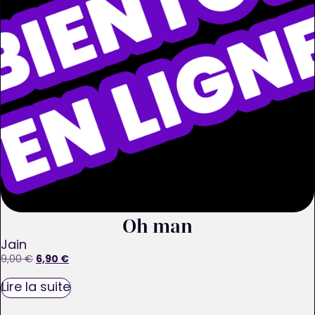
Oh man
Jain
6,90
€
9,00
€
Lire la suite