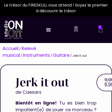
Le trésor du FIRESKULL vous attend ! Soyez le premier
à découvrir le trésor
0
Accueil
Relevé
/
musical
Instruments
Guitare
/
/
/ Jerk it out
Jerk it out
9,
6,
de
Caesars
Bientôt en ligne!
Tu es bien trop
impatient(e) de jouer ce morceau ?