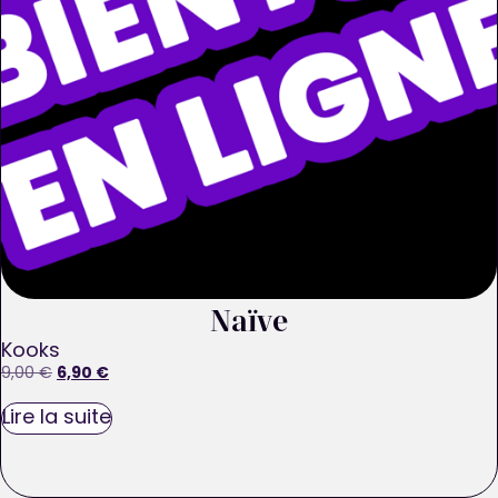
Naïve
Kooks
6,90
€
9,00
€
Lire la suite