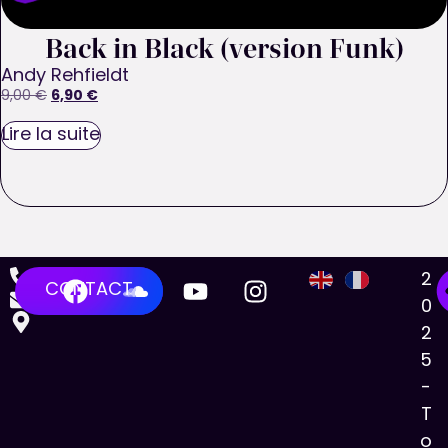
Back in Black (version Funk)
Andy Rehfieldt
6,90
€
9,00
€
Lire la suite
2
CONTACT
0
2
5
-
T
o