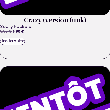
Crazy (version funk)
Scary Pockets
6,90
€
9,00
€
Lire la suite