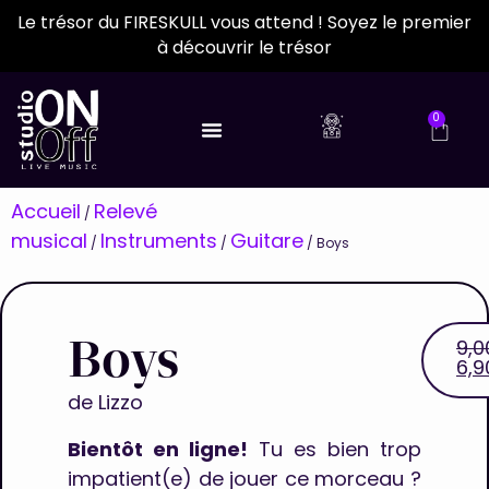
Le trésor du FIRESKULL vous attend ! Soyez le premier
à découvrir le trésor
0
Accueil
Relevé
/
musical
Instruments
Guitare
/
/
/ Boys
Boys
9,
6,
de
Lizzo
Bientôt en ligne!
Tu es bien trop
impatient(e) de jouer ce morceau ?