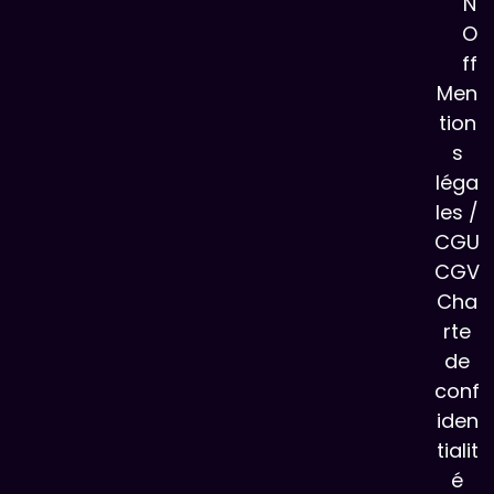
N
O
ff
Men
tion
s
léga
les /
CGU
CGV
Cha
rte
de
conf
iden
tialit
é