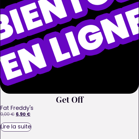
Get Off
Fat Freddy's
6,90
€
9,00
€
Lire la suite