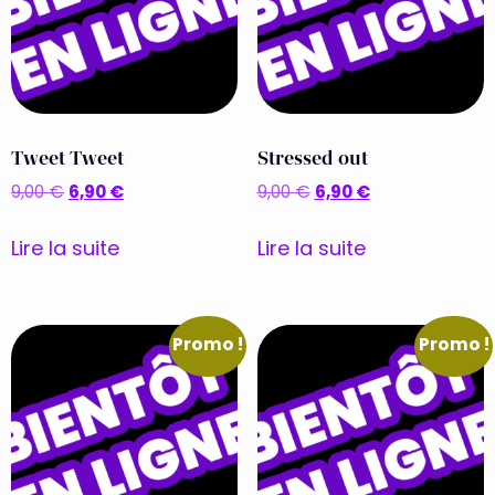
Tweet Tweet
Stressed out
6,90
€
6,90
€
9,00
€
9,00
€
Lire la suite
Lire la suite
Promo !
Promo !