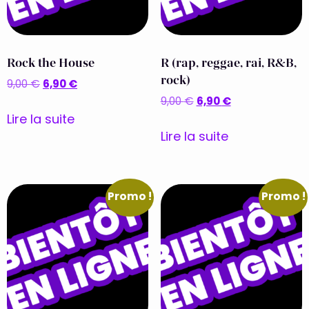
Rock the House
R (rap, reggae, rai, R&B,
rock)
6,90
€
9,00
€
6,90
€
9,00
€
Lire la suite
Lire la suite
Promo !
Promo !