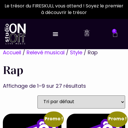
Le trésor du FIRESKULL vous attend ! Soyez le premier
à découvrir le trésor
0
Accueil
/
Relevé musical
/
Style
/ Rap
Rap
Affichage de 1–9 sur 27 résultats
Promo !
Promo !