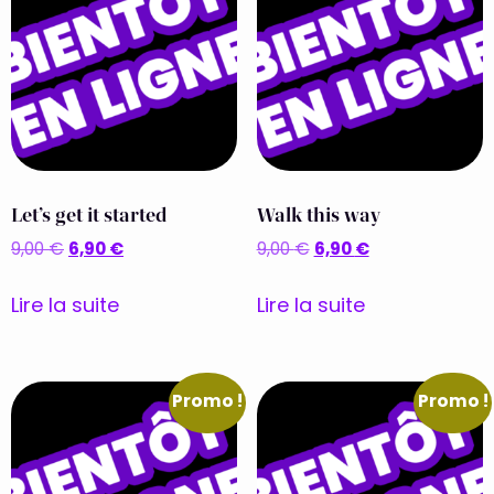
Let’s get it started
Walk this way
6,90
€
6,90
€
9,00
€
9,00
€
Lire la suite
Lire la suite
Promo !
Promo !